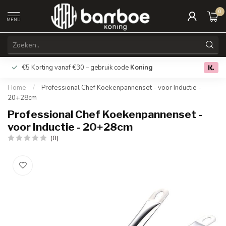
0
MENU
€5 Korting vanaf €30 – gebruik code
Koning
Gratis verz
0.0
Home
/
Professional Chef Koekenpannenset - voor Inductie -
20+28cm
Professional Chef Koekenpannenset -
voor Inductie - 20+28cm
(0)