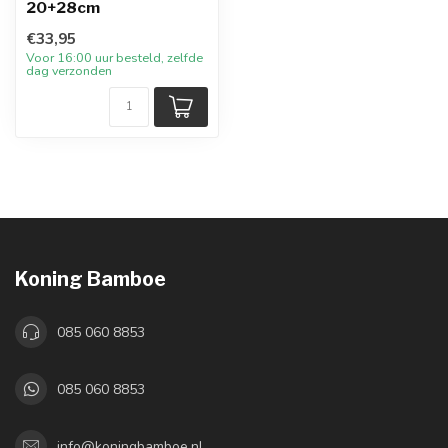
20+28cm
€33,95
Voor 16:00 uur besteld, zelfde
dag verzonden
Koning Bamboe
085 060 8853
085 060 8853
info@koningbamboe.nl