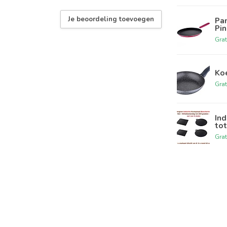
Je beoordeling toevoegen
Pan
Pin
Grat
Koe
Grat
Ind
tot
Grat