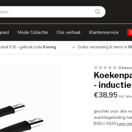
ctie
goed
Mode Collectie
Ons verhaal
Klantenservice
vanaf €30 – gebruik code
Koning
Gratis verzending & retour in
N
0 beoo
Koekenpa
- inductie
€38,95
Incl. btw
geschikt voor alle 
warmtegeleiding ha
BGEU-5529
Lees m