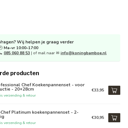
Vragen? Wij helpen je graag verder
🕒
Ma–vr 10:00–17:00
📞
085 060 88 53
| of mail naar ✉
info@koningbamboe.nl
rde producten
fessional Chef Koekenpannenset - voor
uctie - 20+28cm
€33,95
is verzending & retour
oChef Platinum koekenpannenset - 2-
ig
€30,95
is verzending & retour