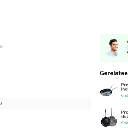
tie
Gerelatee
Pro
Ind
Grat
0
Pr
del
Grat