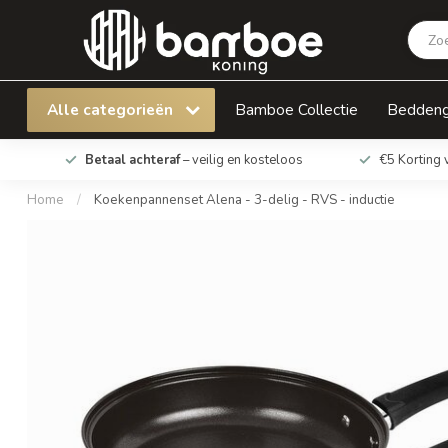
Koekenpannenset Alena - 3-delig - RVS - indu
Alle categorieën
Bamboe Collectie
Bedden
Betaal achteraf
– veilig en kosteloos
€5 Korting 
Home
/
Koekenpannenset Alena - 3-delig - RVS - inductie