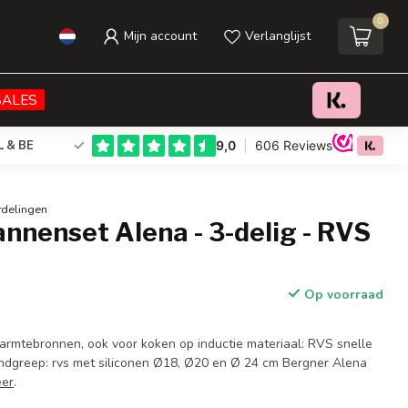
0
Mijn account
Verlanglijst
€38,95
Toevoegen aan winkelwagen
Incl. btw
SALES
L & BE
rdelingen
nnenset Alena - 3-delig - RVS
Op voorraad
warmtebronnen, ook voor koken op inductie materiaal: RVS snelle
ndgreep: rvs met siliconen Ø18, Ø20 en Ø 24 cm Bergner Alena
eer
.