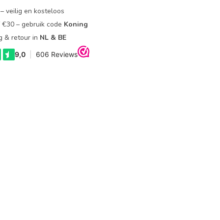
– veilig en kosteloos
f €30 – gebruik code
Koning
g & retour in
NL & BE