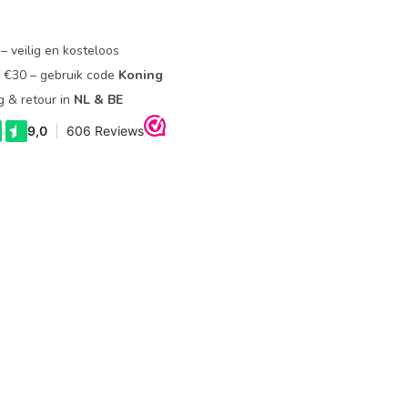
– veilig en kosteloos
f €30 – gebruik code
Koning
g & retour in
NL & BE