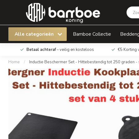
Inductie Beschermer Set - Hittebestendig tot
Alle categorieën
Bamboe Collectie
Bedden
Betaal achteraf
– veilig en kosteloos
€5 Korting 
Home
/
Inductie Beschermer Set - Hittebestendig tot 250 graden - 