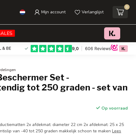
0
Mijn account
Verlanglijst
€19,95
Toevoegen aan winkelwagen
Incl. btw
SALES
L & BE
rdelingen
Beschermer Set -
endig tot 250 graden - set van
Op voorraad
nductiematten 2x afdekmat: diameter 22 cm 2x afdekmat: 25 x 25
antislip van -40 tot 250 graden makkelijk schoon te maken
Lees