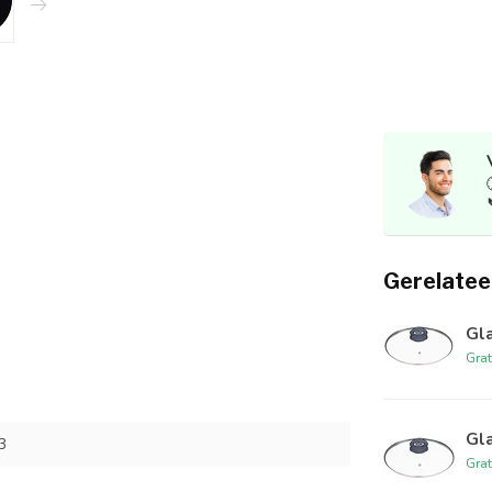
Gerelatee
Gl
Grat
Gl
3
Grat