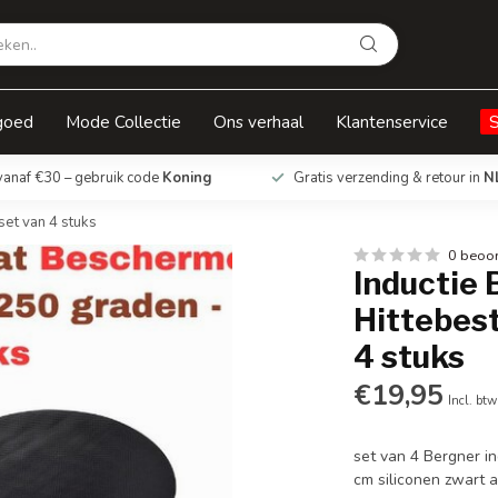
 250 graden - set van 4 stuks
goed
Mode Collectie
Ons verhaal
Klantenservice
vanaf €30 – gebruik code
Koning
Gratis verzending & retour in
N
set van 4 stuks
0 beoo
Inductie 
Hittebest
4 stuks
€19,95
Incl. btw
set van 4 Bergner i
cm siliconen zwart 