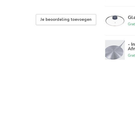
Gl
Je beoordeling toevoegen
Grat
- I
Af
Grat