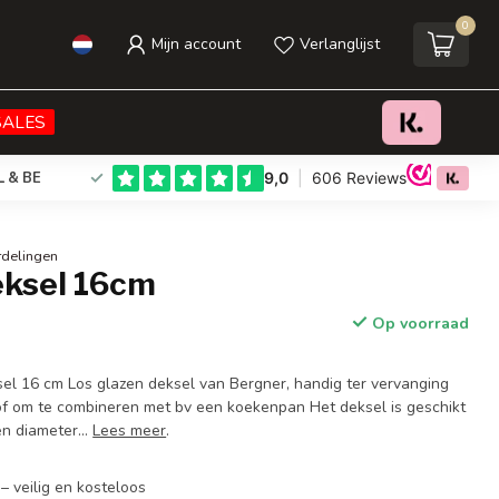
0
Mijn account
Verlanglijst
€10,95
Toevoegen aan winkelwagen
Incl. btw
SALES
L & BE
rdelingen
eksel 16cm
Op voorraad
el 16 cm Los glazen deksel van Bergner, handig ter vervanging
of om te combineren met bv een koekenpan Het deksel is geschikt
n diameter...
Lees meer
.
– veilig en kosteloos