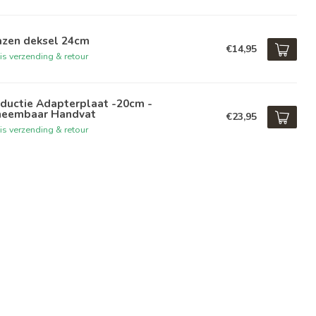
azen deksel 24cm
€14,95
is verzending & retour
nductie Adapterplaat -20cm -
neembaar Handvat
€23,95
is verzending & retour