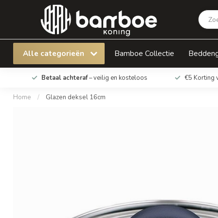
Glazen deksel 16cm
Alle categorieën
Bamboe Collectie
Bedden
Betaal achteraf
– veilig en kosteloos
€5 Korting 
Home
/
Glazen deksel 16cm