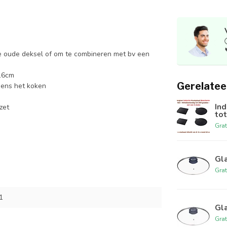
je oude deksel of om te combineren met bv een
 16cm
Gerelatee
jdens het koken
Ind
zet
tot
Grat
Gl
Grat
1
Gl
Grat