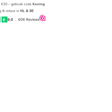
f €30 – gebruik code
Koning
g & retour in
NL & BE