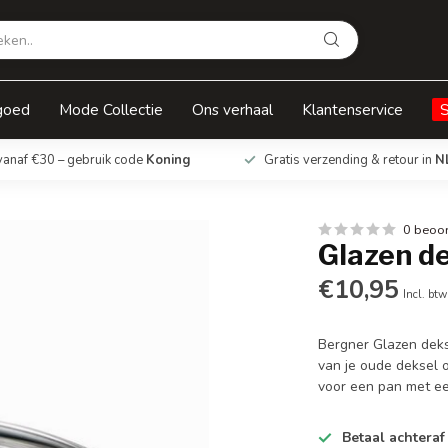
goed
Mode Collectie
Ons verhaal
Klantenservice
vanaf €30 – gebruik code
Koning
Gratis verzending & retour in
N
0 beoo
Glazen d
€10,95
Incl. btw
Bergner Glazen deks
van je oude deksel 
voor een pan met ee
Betaal achteraf