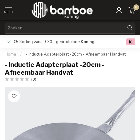
0
MENU
€5 Korting vanaf €30 – gebruik code
Koning
Gratis verz
0.0
Home
/
- Inductie Adapterplaat -20cm - Afneembaar Handvat
- Inductie Adapterplaat -20cm -
Afneembaar Handvat
(0)