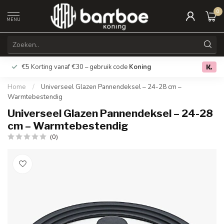
0
MENU
€5 Korting vanaf €30 – gebruik code
Koning
Gratis verz
0.0
Home
/
Universeel Glazen Pannendeksel – 24-28 cm –
Warmtebestendig
Universeel Glazen Pannendeksel – 24-28
cm – Warmtebestendig
(0)