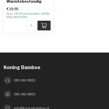
Warmtebestendig
€19,95
Voor 16:00 uur besteld, zelfde
dag verzonden
Koning Bamboe
085 060 8853
085 060 8853
info@koningbamboe.nl