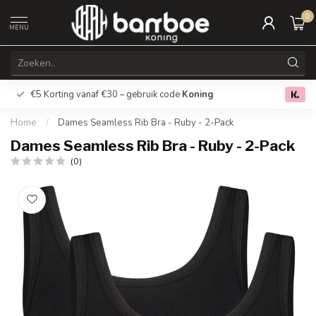
0
MENU
€5 Korting vanaf €30 – gebruik code
Koning
Gratis verz
0.0
Home
/
Dames Seamless Rib Bra - Ruby - 2-Pack
Dames Seamless Rib Bra - Ruby - 2-Pack
(0)