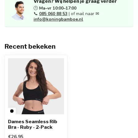
Vragen? Wij helpen je graag verder
🕒
Ma–vr 10:00–17:00
📞
085 060 88 53
| of mail naar ✉
info@koningbamboe.nl
Recent bekeken
Dames Seamless Rib
Bra - Ruby - 2-Pack
€26,95