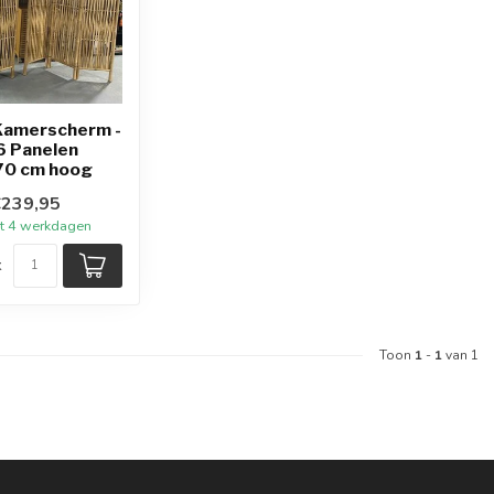
amerscherm -
 6 Panelen
170 cm hoog
€239,95
tot 4 werkdagen
k
Toon
1
-
1
van 1