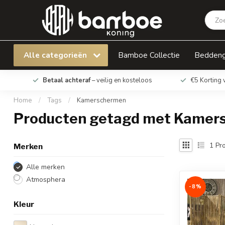
Alle categorieën
Bamboe Collectie
Bedden
Betaal achteraf
– veilig en kosteloos
€5 Korting 
Home
/
Tags
/
Kamerschermen
Producten getagd met Kamer
1
Pro
Merken
Alle merken
Atmosphera
-8%
Kleur