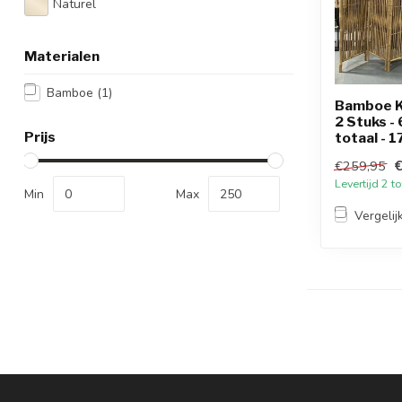
Naturel
Materialen
Bamboe
(1)
Bamboe K
2 Stuks -
Prijs
totaal - 
€259,95
Levertijd 2 
Min
Max
Vergelij