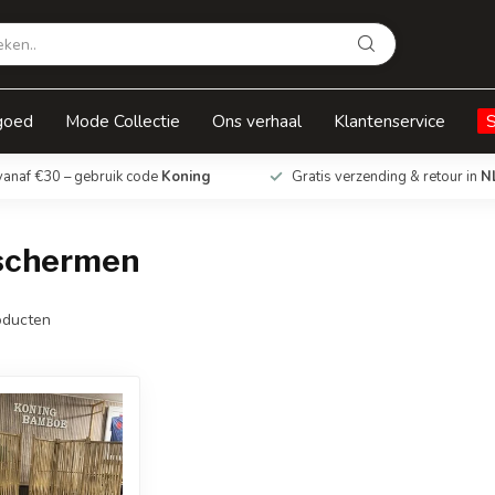
goed
Mode Collectie
Ons verhaal
Klantenservice
vanaf €30 – gebruik code
Koning
Gratis verzending & retour in
N
schermen
ducten