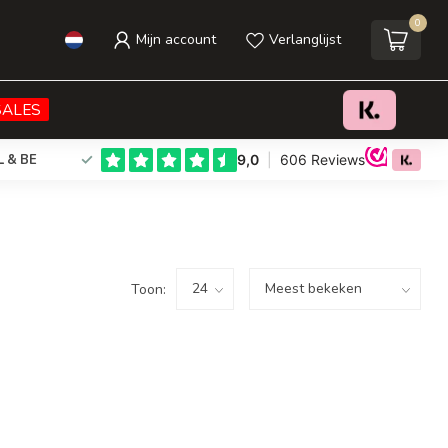
0
Mijn account
Verlanglijst
SALES
L & BE
Toon: