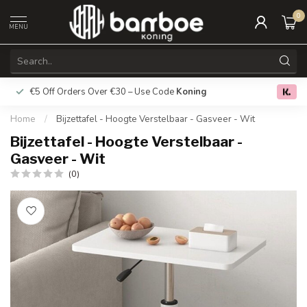
0
MENU
€5 Off Orders Over €30 – Use Code
Koning
Free deliver
0.0
Home
/
Bijzettafel - Hoogte Verstelbaar - Gasveer - Wit
Bijzettafel - Hoogte Verstelbaar -
Gasveer - Wit
(0)