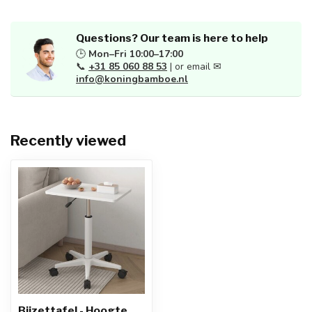
Questions? Our team is here to help
🕒
Mon–Fri 10:00–17:00
📞
+31 85 060 88 53
| or email ✉
info@koningbamboe.nl
Recently viewed
Bijzettafel - Hoogte