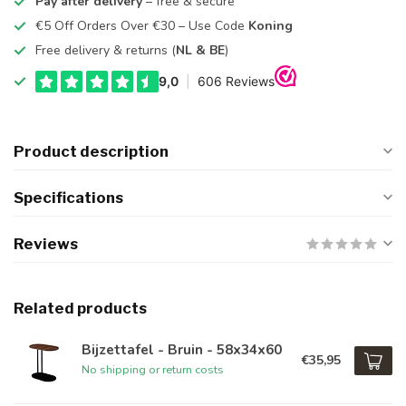
Pay after delivery
– free & secure
€5 Off Orders Over €30 – Use Code
Koning
Free delivery & returns (
NL & BE
)
Product description
Specifications
Reviews
Related products
Bijzettafel - Bruin - 58x34x60
€35,95
No shipping or return costs