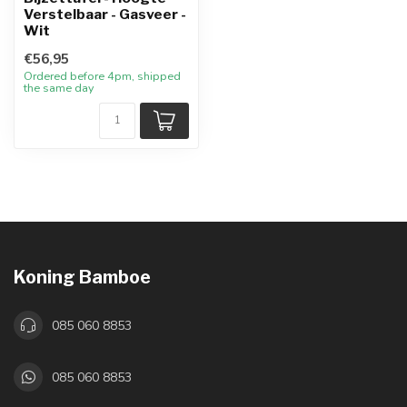
Verstelbaar - Gasveer -
Wit
€56,95
Ordered before 4pm, shipped
the same day
Koning Bamboe
085 060 8853
085 060 8853