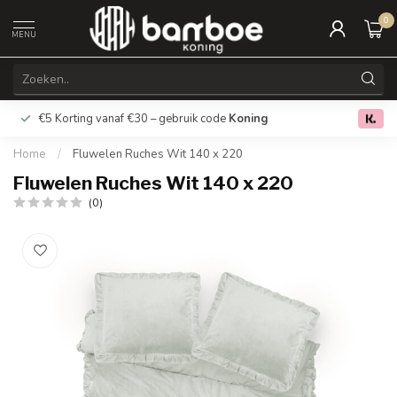
0
MENU
€5 Korting vanaf €30 – gebruik code
Koning
Gratis verz
0.0
Home
/
Fluwelen Ruches Wit 140 x 220
Fluwelen Ruches Wit 140 x 220
(0)