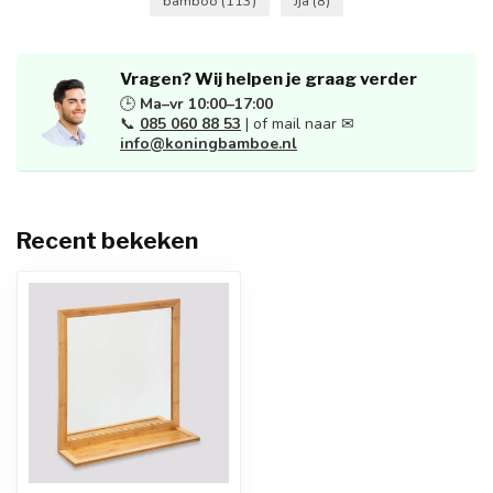
bamboo
(113)
Jja
(8)
Vragen? Wij helpen je graag verder
🕒
Ma–vr 10:00–17:00
📞
085 060 88 53
| of mail naar ✉
info@koningbamboe.nl
Recent bekeken