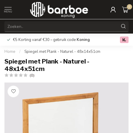
0
MENU
€5 Korting vanaf €30 – gebruik code
Koning
Gratis verz
0.0
Home
/
Spiegel met Plank - Naturel - 48x14x51cm
Spiegel met Plank - Naturel -
48x14x51cm
(0)