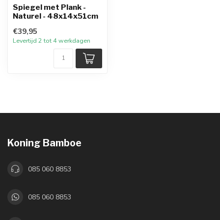
Spiegel met Plank -
Naturel - 48x14x51cm
€39,95
Levertijd 2 tot 4 werkdagen
Koning Bamboe
085 060 8853
085 060 8853