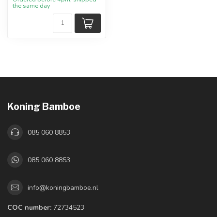
the same day
Koning Bamboe
085 060 8853
085 060 8853
info@koningbamboe.nl
COC number:
72734523