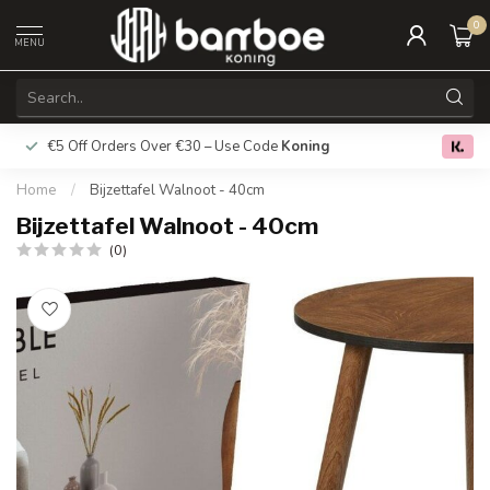
0
MENU
€5 Off Orders Over €30 – Use Code
Koning
Free deliver
0.0
Home
/
Bijzettafel Walnoot - 40cm
Bijzettafel Walnoot - 40cm
(0)