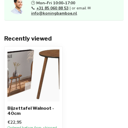
🕒
Mon–Fri 10:00–17:00
📞
+31 85 060 88 53
| or email ✉
info@koningbamboe.nl
Recently viewed
Bijzettafel Walnoot -
40cm
€22,95
Ordered before 4pm, shipped