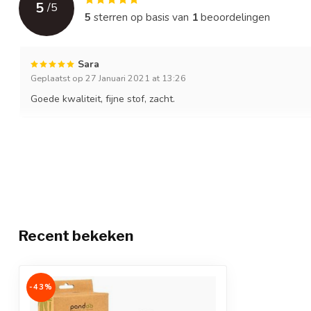
5
/
5
5
sterren op basis van
1
beoordelingen
Sara
Geplaatst op 27 Januari 2021 at 13:26
Goede kwaliteit, fijne stof, zacht.
Recent bekeken
-43%