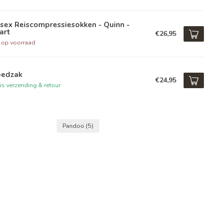
sex Reiscompressiesokken - Quinn -
art
€26,95
t op voorraad
bedzak
€24,95
is verzending & retour
Pandoo
(5)