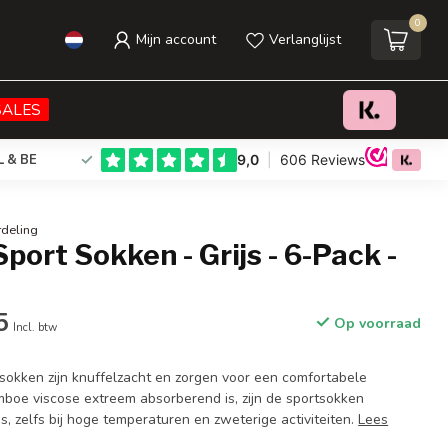
0
Mijn account
Verlanglijst
€15,95
€27,95
Toevoegen aan winkelwagen
Incl. btw
SALES
L & BE
deling
ort Sokken - Grijs - 6-Pack -
5
Op voorraad
Incl. btw
kken zijn knuffelzacht en zorgen voor een comfortabele
oe viscose extreem absorberend is, zijn de sportsokken
, zelfs bij hoge temperaturen en zweterige activiteiten.
Lees