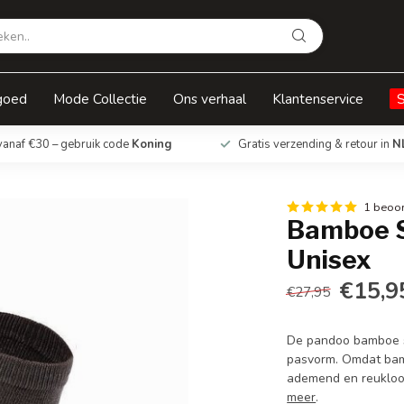
goed
Mode Collectie
Ons verhaal
Klantenservice
vanaf €30 – gebruik code
Koning
Gratis verzending & retour in
N
1 beoor
Bamboe Sp
Unisex
€15,9
€27,95
De pandoo bamboe so
pasvorm. Omdat bamb
ademend en reukloos
meer
.