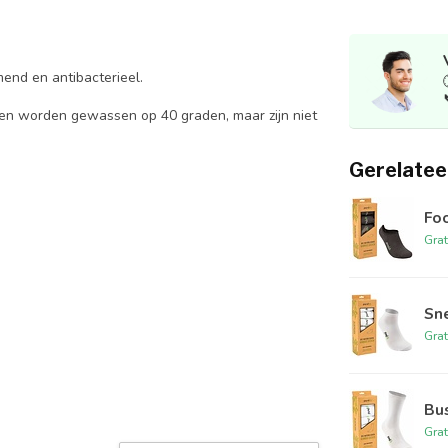
mend en antibacterieel.
nnen worden gewassen op 40 graden, maar zijn niet
.
Gerelatee
Foo
Grat
Sne
Grat
Bus
Grat