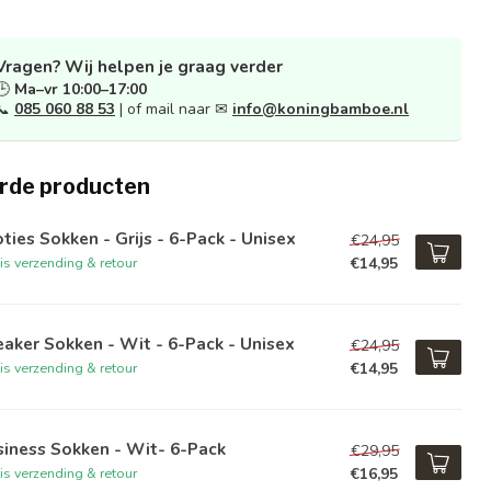
Vragen? Wij helpen je graag verder
🕒
Ma–vr 10:00–17:00
📞
085 060 88 53
| of mail naar ✉
info@koningbamboe.nl
rde producten
ties Sokken - Grijs - 6-Pack - Unisex
€24,95
€14,95
is verzending & retour
aker Sokken - Wit - 6-Pack - Unisex
€24,95
€14,95
is verzending & retour
iness Sokken - Wit- 6-Pack
€29,95
€16,95
is verzending & retour