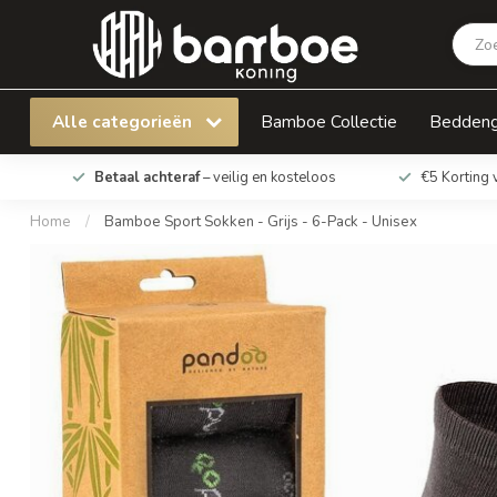
Bamboe Sport Sokken - Grijs - 6-Pack - Unisex
Alle categorieën
Bamboe Collectie
Bedden
Betaal achteraf
– veilig en kosteloos
€5 Korting 
Home
/
Bamboe Sport Sokken - Grijs - 6-Pack - Unisex