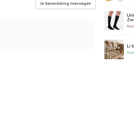
Je beoordeling toevoegen
Uni
Zw
Nie
Li 
Grat