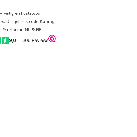
– veilig en kosteloos
f €30 – gebruik code
Koning
g & retour in
NL & BE