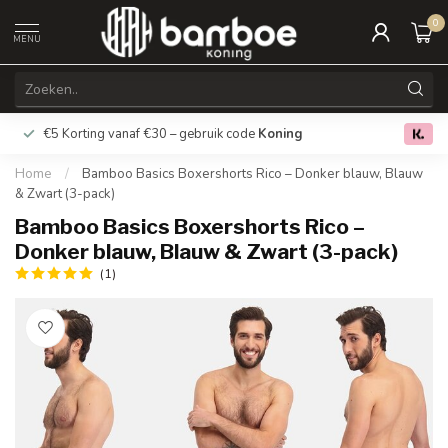
0
MENU
€5 Korting vanaf €30 – gebruik code
Koning
Gratis verz
0.0
Home
/
Bamboo Basics Boxershorts Rico – Donker blauw, Blauw
& Zwart (3-pack)
Bamboo Basics Boxershorts Rico –
Donker blauw, Blauw & Zwart (3-pack)
(1)