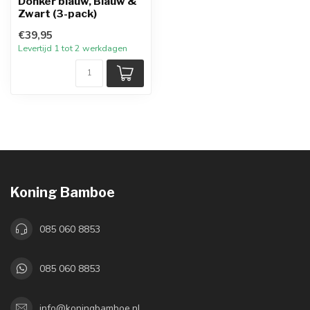
Donker blauw, Blauw &
Zwart (3-pack)
€39,95
Levertijd 1 tot 2 werkdagen
Koning Bamboe
085 060 8853
085 060 8853
info@koningbamboe.nl