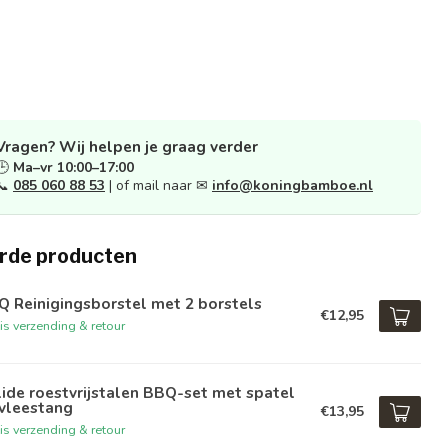
Vragen? Wij helpen je graag verder
🕒
Ma–vr 10:00–17:00
📞
085 060 88 53
| of mail naar ✉
info@koningbamboe.nl
rde producten
 Reinigingsborstel met 2 borstels
€12,95
is verzending & retour
ide roestvrijstalen BBQ-set met spatel
 vleestang
€13,95
is verzending & retour