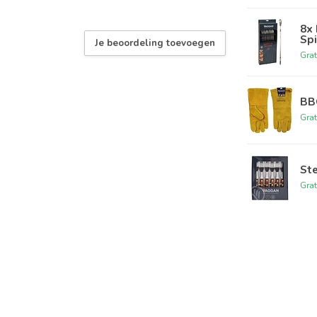
8x
Sp
Je beoordeling toevoegen
Grat
BB
Grat
Ste
Grat