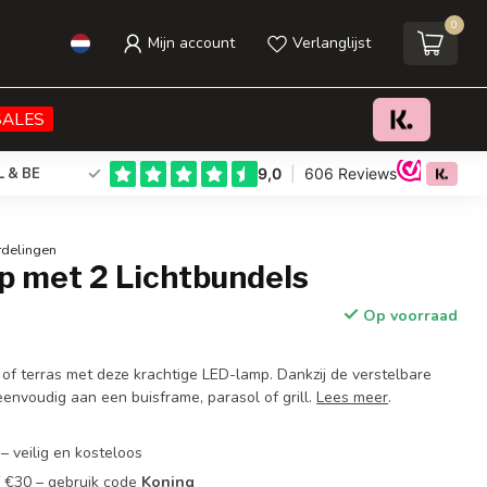
0
Mijn account
Verlanglijst
€21,95
Toevoegen aan winkelwagen
Incl. btw
SALES
L & BE
rdelingen
 met 2 Lichtbundels
Op voorraad
 of terras met deze krachtige LED-lamp. Dankzij de verstelbare
eenvoudig aan een buisframe, parasol of grill.
Lees meer
.
– veilig en kosteloos
f €30 – gebruik code
Koning