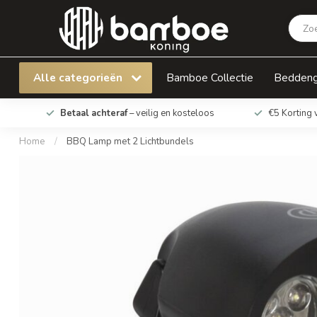
BBQ Lamp met 2 Lichtbundels
Alle categorieën
Bamboe Collectie
Bedden
Betaal achteraf
– veilig en kosteloos
€5 Korting 
Home
/
BBQ Lamp met 2 Lichtbundels