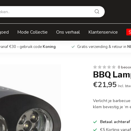
goed
Mode Collectie
Ons verhaal
Klantenservice
vanaf €30 – gebruik code
Koning
Gratis verzending & retour in
N
0 beoo
BBQ Lamp
€21,95
Incl. btw
Verlicht je barbecue
klem bevestig je ‘m 
Betaal achteraf
€5 Korting vana