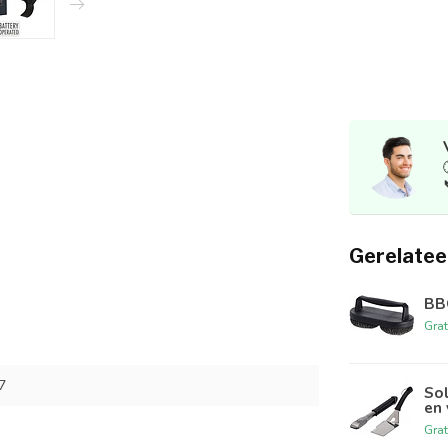
Gerelatee
BBQ
Grat
7
Sol
en
Grat