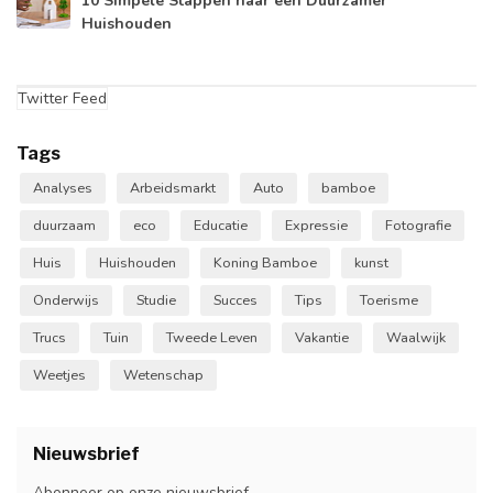
10 Simpele Stappen naar een Duurzamer
Huishouden
Twitter Feed
Tags
Analyses
Arbeidsmarkt
Auto
bamboe
duurzaam
eco
Educatie
Expressie
Fotografie
Huis
Huishouden
Koning Bamboe
kunst
Onderwijs
Studie
Succes
Tips
Toerisme
Trucs
Tuin
Tweede Leven
Vakantie
Waalwijk
Weetjes
Wetenschap
Nieuwsbrief
Abonneer op onze nieuwsbrief