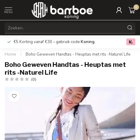
0
MENU
€5 Korting vanaf €30 – gebruik code
Koning
Gratis verz
0.0
Home
/
Boho Geweven Handtas - Heuptas met rits -Naturel Life
Boho Geweven Handtas - Heuptas met
rits -Naturel Life
(0)