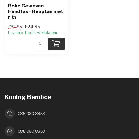
Boho Geweven
Handtas - Heuptas met
rits
€24,95
€34,95
Levertijd 1 tot 2 werkdagen
Koning Bamboe
085 060 8853
085 060 8853