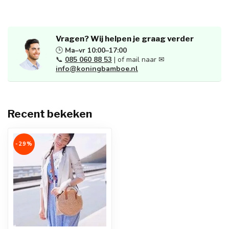
Vragen? Wij helpen je graag verder
🕒
Ma–vr 10:00–17:00
📞
085 060 88 53
| of mail naar ✉
info@koningbamboe.nl
Recent bekeken
-29%