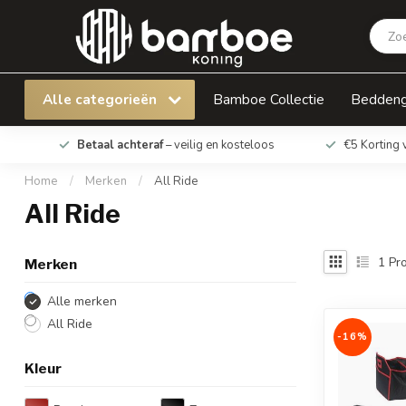
Alle categorieën
Bamboe Collectie
Bedden
Betaal achteraf
– veilig en kosteloos
€5 Korting 
Home
/
Merken
/
All Ride
All Ride
1
Pro
Merken
Alle merken
All Ride
-16%
Kleur