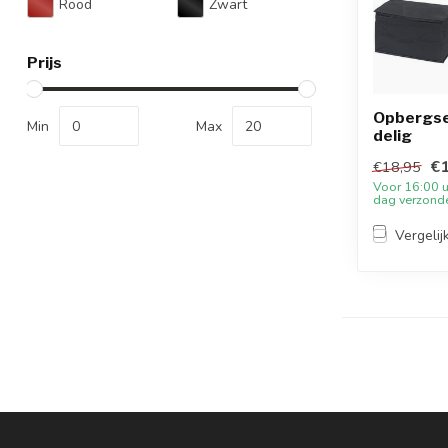
Rood
Zwart
Prijs
Opbergse
Min
Max
delig
€1
€18,95
Voor 16:00 u
dag verzond
Vergelij