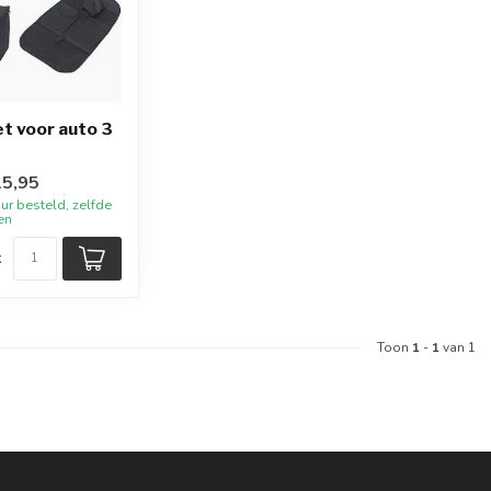
t voor auto 3
5,95
ur besteld, zelfde
en
k
Toon
1
-
1
van 1