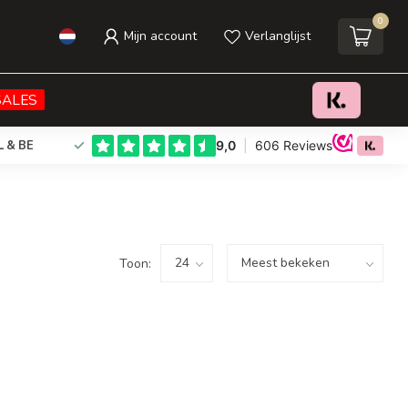
0
Mijn account
Verlanglijst
SALES
L & BE
Toon: