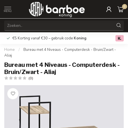
0
MENU
€5 Korting vanaf €30 – gebruik code
Koning
Gratis verz
0.0
Home
/
Bureau met 4 Niveaus - Computerdesk - Bruin/Zwart -
Aliaj
Bureau met 4 Niveaus - Computerdesk -
Bruin/Zwart - Aliaj
(0)