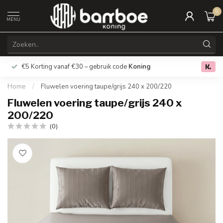
0
MENU
€5 Korting vanaf €30 – gebruik code
Koning
Gratis verz
0.0
Home
/
Fluwelen voering taupe/grijs 240 x 200/220
Fluwelen voering taupe/grijs 240 x
200/220
(0)