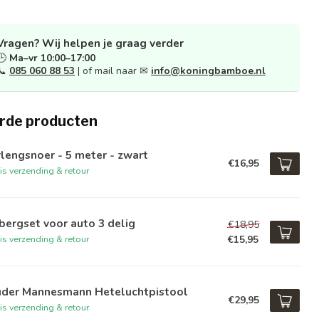
Vragen? Wij helpen je graag verder
🕒
Ma–vr 10:00–17:00
📞
085 060 88 53
| of mail naar ✉
info@koningbamboe.nl
rde producten
lengsnoer - 5 meter - zwart
€16,95
is verzending & retour
ergset voor auto 3 delig
€18,95
€15,95
is verzending & retour
üder Mannesmann Heteluchtpistool
€29,95
is verzending & retour