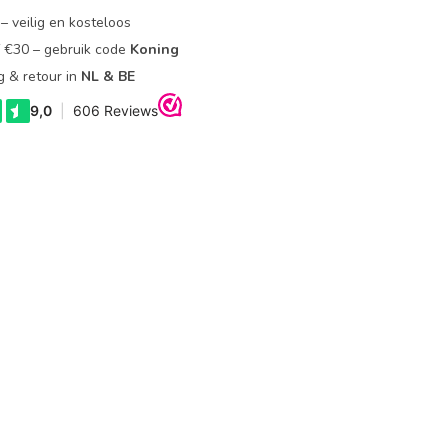
– veilig en kosteloos
f €30 – gebruik code
Koning
g & retour in
NL & BE