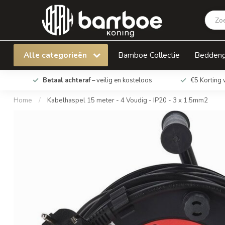
Kabelhaspel 15 meter - 4 Voudig - IP20 - 3 x
Alle categorieën
Bamboe Collectie
Bedden
Betaal achteraf
– veilig en kosteloos
€5 Korting 
Home
/
Kabelhaspel 15 meter - 4 Voudig - IP20 - 3 x 1.5mm2