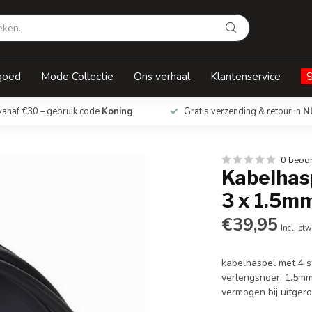
 1.5mm2
goed
Mode Collectie
Ons verhaal
Klantenservice
vanaf €30 – gebruik code
Koning
Gratis verzending & retour in
N
0 beoo
Kabelhasp
3 x 1.5m
€39,95
Incl. btw
kabelhaspel met 4 s
verlengsnoer, 1.5mm
vermogen bij uitger