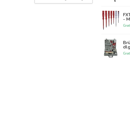
FXT
- 
Grat
Br
dlg
Grat