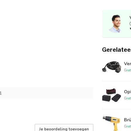
Gerelatee
Ver
Grat
Opb
1
Grat
Br
Grat
Je beoordeling toevoegen