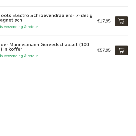
ools Electro Schroevendraaiers- 7-delig
Magnetisch
€17,95
is verzending & retour
üder Mannesmann Gereedschapset (100
) in koffer
€57,95
is verzending & retour