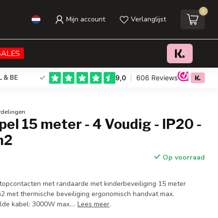
0
Mijn account
Verlanglijst
€39,95
Toevoegen aan winkelwagen
Incl. btw
SALES
L & BE
rdelingen
el 15 meter - 4 Voudig - IP20 -
m2
Op voorraad
topcontacten met randaarde met kinderbeveiliging 15 meter
2 met thermische beveiliging ergonomisch handvat max.
olde kabel: 3000W max....
Lees meer
.