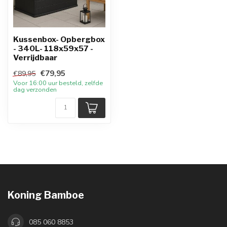
Kussenbox- Opbergbox
- 340L- 118x59x57 -
Verrijdbaar
€79,95
€89,95
Voor 16:00 uur besteld, zelfde
dag verzonden
Koning Bamboe
085 060 8853