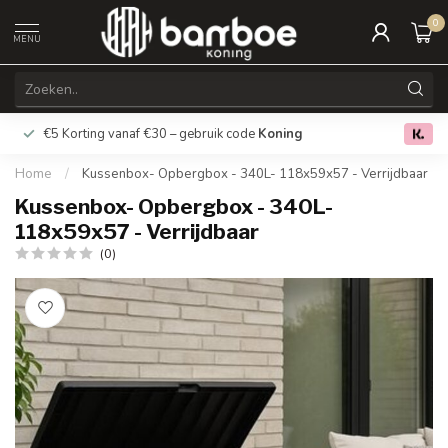
0
MENU
€5 Korting vanaf €30 – gebruik code
Koning
Gratis verz
0.0
Home
/
Kussenbox- Opbergbox - 340L- 118x59x57 - Verrijdbaar
Kussenbox- Opbergbox - 340L-
118x59x57 - Verrijdbaar
(0)