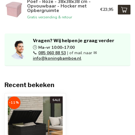
Poef - Roze - 38x38x38 cm -
Opvouwbaar - Hocker met
€23,95
Opbergruimte
Gratis verzending & retour
Vragen? Wij helpen je graag verder
🕒
Ma–vr 10:00–17:00
📞
085 060 88 53
| of mail naar ✉
info@koningbamboe.nl
Recent bekeken
SALE
-11%