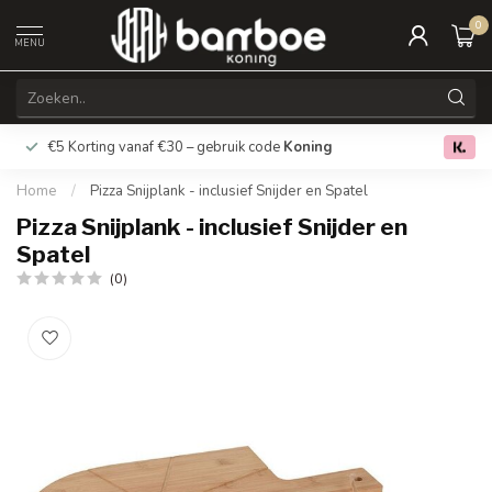
0
MENU
€5 Korting vanaf €30 – gebruik code
Koning
Gratis verz
0.0
Home
/
Pizza Snijplank - inclusief Snijder en Spatel
Pizza Snijplank - inclusief Snijder en
Spatel
(0)