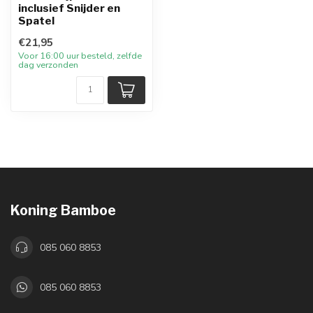
inclusief Snijder en
Spatel
€21,95
Voor 16:00 uur besteld, zelfde
dag verzonden
Koning Bamboe
085 060 8853
085 060 8853