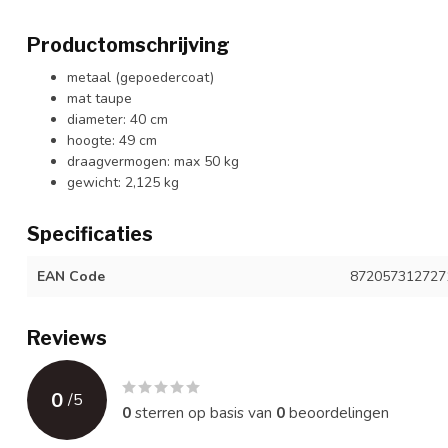
Productomschrijving
metaal (gepoedercoat)
mat taupe
diameter: 40 cm
hoogte: 49 cm
draagvermogen: max 50 kg
gewicht: 2,125 kg
Specificaties
EAN Code
872057312727
Reviews
0
/
5
0
sterren op basis van
0
beoordelingen