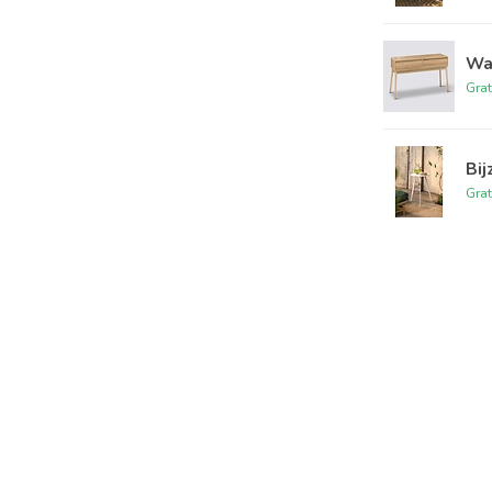
Wan
Grat
Bij
Grat