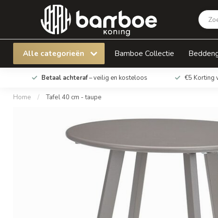
Tafel 40 cm - taupe
Alle categorieën
Bamboe Collectie
Bedden
Betaal achteraf
– veilig en kosteloos
€5 Korting 
Home
/
Tafel 40 cm - taupe