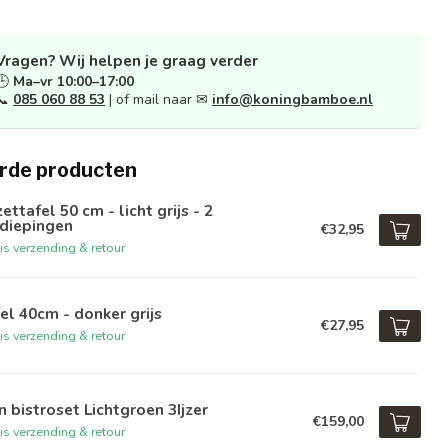
Vragen? Wij helpen je graag verder
🕒
Ma–vr 10:00–17:00
📞
085 060 88 53
| of mail naar ✉
info@koningbamboe.nl
rde producten
zettafel 50 cm - licht grijs - 2
rdiepingen
€32,95
is verzending & retour
el 40cm - donker grijs
€27,95
is verzending & retour
n bistroset Lichtgroen 3Ijzer
€159,00
is verzending & retour