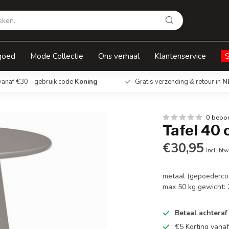
goed
Mode Collectie
Ons verhaal
Klantenservice
vanaf €30 – gebruik code
Koning
Gratis verzending & retour in
N
0 beoo
Tafel 40 
€30,95
Incl. btw
metaal (gepoederco
max 50 kg gewicht:
Betaal achteraf
€5 Korting vana