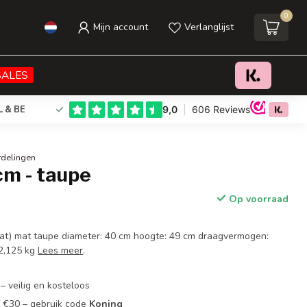
0
Mijn account
Verlanglijst
€30,95
Toevoegen aan winkelwagen
Incl. btw
SALES
L & BE
rdelingen
cm - taupe
Op voorraad
at) mat taupe diameter: 40 cm hoogte: 49 cm draagvermogen:
 2,125 kg
Lees meer
.
– veilig en kosteloos
f €30 – gebruik code
Koning