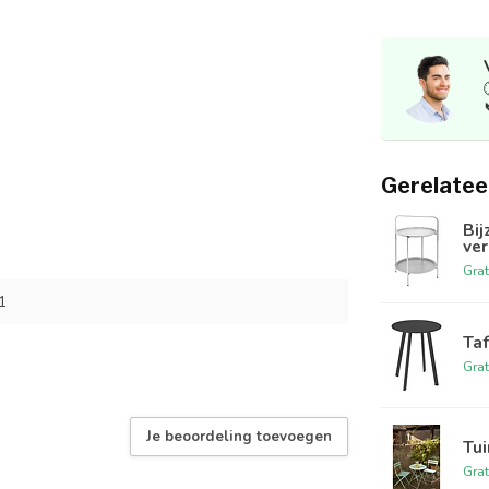
Gerelatee
Bij
ve
Grat
1
Taf
Grat
Je beoordeling toevoegen
Tui
Grat