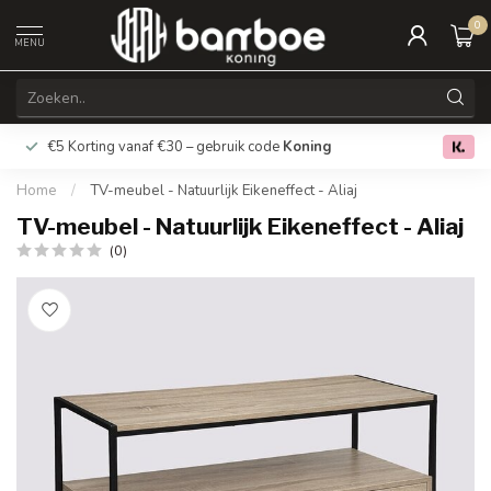
0
MENU
€5 Korting vanaf €30 – gebruik code
Koning
Gratis verz
0.0
Home
/
TV-meubel - Natuurlijk Eikeneffect - Aliaj
TV-meubel - Natuurlijk Eikeneffect - Aliaj
(0)