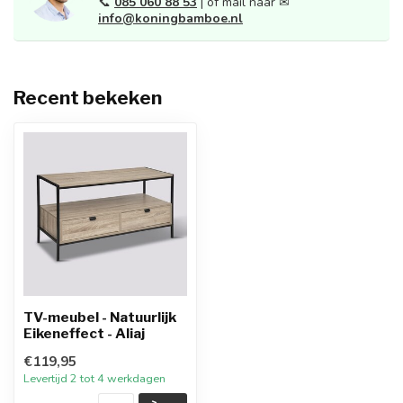
📞
085 060 88 53
| of mail naar ✉
info@koningbamboe.nl
Recent bekeken
TV-meubel - Natuurlijk
Eikeneffect - Aliaj
€119,95
Levertijd 2 tot 4 werkdagen