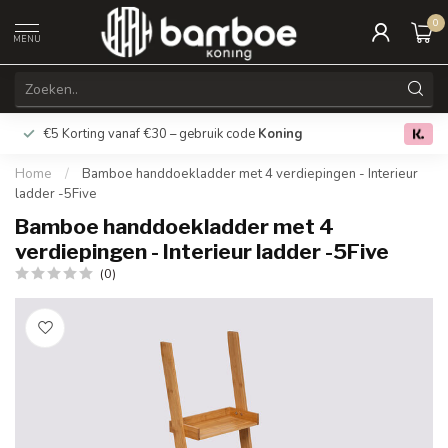
0
MENU
€5 Korting vanaf €30 – gebruik code
Koning
Gratis verz
0.0
Home
/
Bamboe handdoekladder met 4 verdiepingen - Interieur
ladder -5Five
Bamboe handdoekladder met 4
verdiepingen - Interieur ladder -5Five
(0)