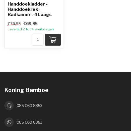
Handdoekladder -
Handdoekrek -
Badkamer - 4Laags
€69,95
€79,95
Levertijd 2 tot 4 werkdagen
Koning Bamboe
085 060 8853
085 060 8853