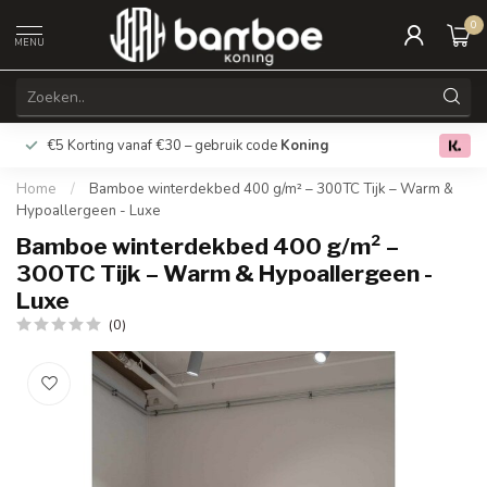
0
MENU
€5 Korting vanaf €30 – gebruik code
Koning
Gratis verz
0.0
Home
/
Bamboe winterdekbed 400 g/m² – 300TC Tijk – Warm &
Hypoallergeen - Luxe
Bamboe winterdekbed 400 g/m² –
300TC Tijk – Warm & Hypoallergeen -
Luxe
(0)