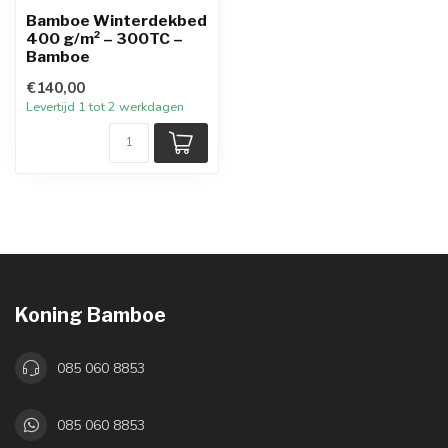
Bamboe Winterdekbed
400 g/m² – 300TC –
Bamboe
€140,00
Levertijd 1 tot 2 werkdagen
Koning Bamboe
085 060 8853
085 060 8853