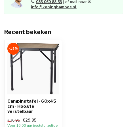
📞
085 060 88 53
| of mail naar ✉
info@koningbamboe.nl
Recent bekeken
-19%
Campingtafel - 60x45
cm - Hoogte
verstelbaar
€29,95
€36,95
Voor 16:00 uur besteld, zelfde