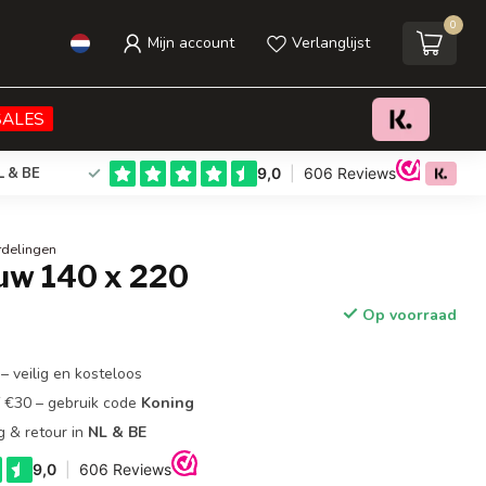
0
Mijn account
Verlanglijst
€24,95
Toevoegen aan winkelwagen
Incl. btw
SALES
L & BE
rdelingen
auw 140 x 220
Op voorraad
– veilig en kosteloos
f €30 – gebruik code
Koning
g & retour in
NL & BE