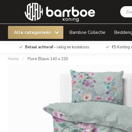
Flore Blauw 140 x 220
Alle categorieën
Bamboe Collectie
Bedden
Betaal achteraf
– veilig en kosteloos
€5 Korting 
Home
/
Flore Blauw 140 x 220