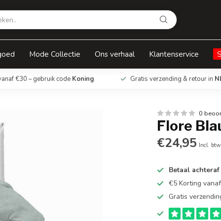
goed
Mode Collectie
Ons verhaal
Klantenservice
vanaf €30 – gebruik code
Koning
Gratis verzending & retour in
N
0 beoo
Flore Bl
€24,95
Incl. btw
Betaal achteraf
€5 Korting vana
Gratis verzendin