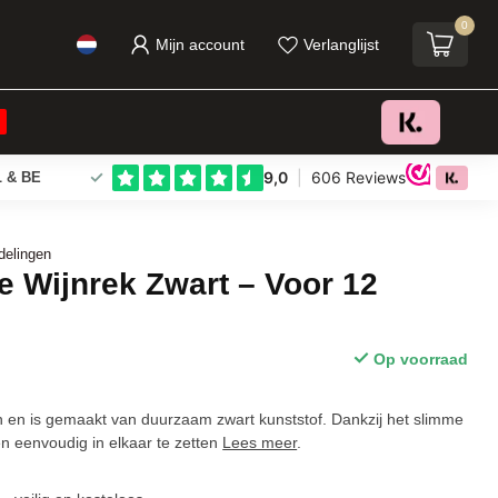
0
Mijn account
Verlanglijst
€19,95
Toevoegen aan winkelwagen
Incl. btw
 & BE
delingen
le Wijnrek Zwart – Voor 12
Op voorraad
en en is gemaakt van duurzaam zwart kunststof. Dankzij het slimme
en eenvoudig in elkaar te zetten
Lees meer
.