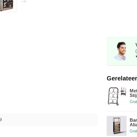
Gerelatee
Met
Stij
Grat
9
Bar
Ali
Grat