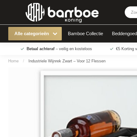
Industriele Wijnrek Zwart – Voor 12 Flessen
Alle categorieën
Bamboe Collectie
Beddengoed
Betaal achteraf
– veilig en kosteloos
€5 Korting 
Home
/
Industriele Wijnrek Zwart – Voor 12 Flessen