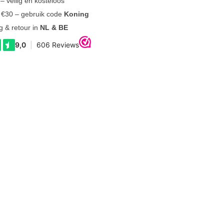
– veilig en kosteloos
f €30 – gebruik code
Koning
g & retour in
NL & BE