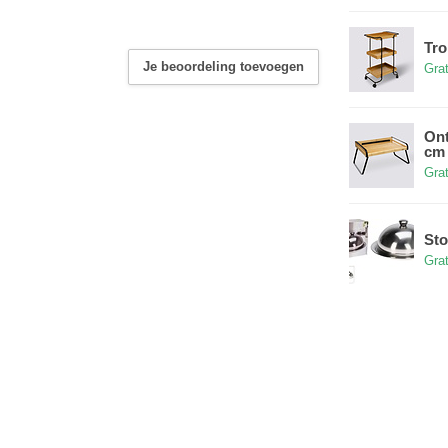
Tro
Je beoordeling toevoegen
Grat
Ont
cm
Grat
Sto
Grat