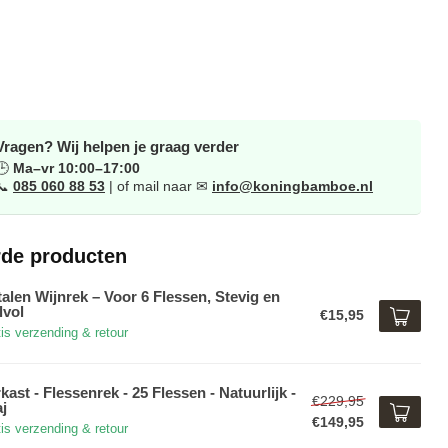
Vragen? Wij helpen je graag verder
🕒
Ma–vr 10:00–17:00
📞
085 060 88 53
| of mail naar ✉
info@koningbamboe.nl
rde producten
alen Wijnrek – Voor 6 Flessen, Stevig en
lvol
€15,95
is verzending & retour
kast - Flessenrek - 25 Flessen - Natuurlijk -
€229,95
aj
€149,95
is verzending & retour