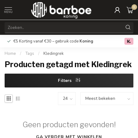
0
MENU
€5 Korting vanaf €30 – gebruik code
Koning
Gratis verz
0.0
Home
/
Tags
/
Kledingrek
Producten getagd met Kledingrek
Filters
Geen producten gevonden!
GA VERDER MET WINKELEN