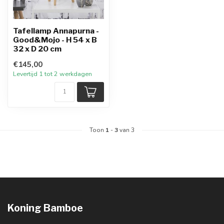
Tafellamp Annapurna -
Good&Mojo - H 54 x B
32 x D 20 cm
€145,00
Levertijd 1 tot 2 werkdagen
Toon
1
-
3
van 3
Koning Bamboe