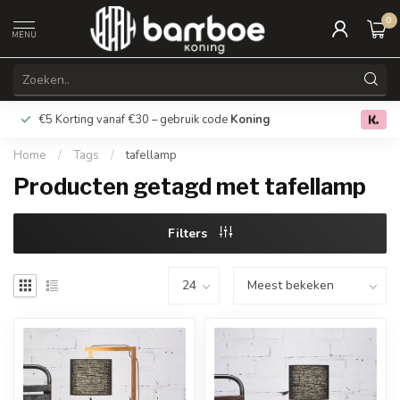
0
MENU
€5 Korting vanaf €30 – gebruik code
Koning
Gratis verz
0.0
Home
/
Tags
/
tafellamp
Producten getagd met tafellamp
Filters