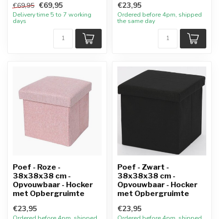
€69,95
€23,95
€69,95
Delivery time 5 to 7 working
Ordered before 4pm, shipped
days
the same day
Poef - Roze -
Poef - Zwart -
38x38x38 cm -
38x38x38 cm -
Opvouwbaar - Hocker
Opvouwbaar - Hocker
met Opbergruimte
met Opbergruimte
€23,95
€23,95
Ordered before 4pm, shipped
Ordered before 4pm, shipped