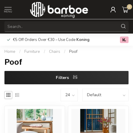
0
MENU
€5 Off Orders Over €30 – Use Code
Koning
Free deliver
0.0
Home
/
Furniture
/
Chairs
/
Poof
Poof
Filters