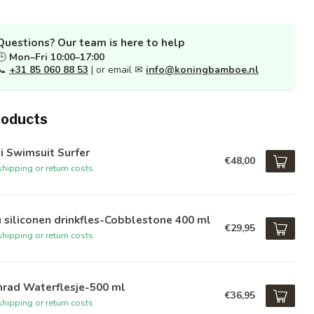
Questions? Our team is here to help
🕒
Mon–Fri 10:00–17:00
📞
+31 85 060 88 53
| or email ✉
info@koningbamboe.nl
roducts
i Swimsuit Surfer
€48,00
hipping or return costs
 siliconen drinkfles-Cobblestone 400 ml
€29,95
hipping or return costs
nrad Waterflesje-500 ml
€36,95
hipping or return costs