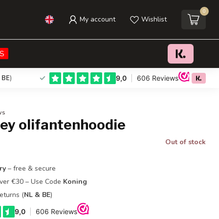
0
My account
Wishlist
S
 BE
)
ws
ey olifantenhoodie
Out of stock
ry
– free & secure
Over €30 – Use Code
Koning
eturns (
NL & BE
)