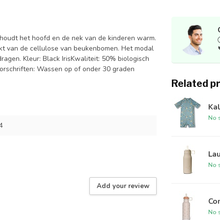
dt het hoofd en de nek van de kinderen warm.
akt van de cellulose van beukenbomen. Het modal
gen. Kleur: Black IrisKwaliteit: 50% biologisch
rschriften: Wassen op of onder 30 graden
Related p
Kal
No s
4
Lau
No s
Add your review
Co
No s