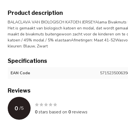
Product description
BALACLAVA VAN BIOLOGISCH KATOEN JERSEYAlama Bivakmuts hou
Het is gemaakt van biologisch katoen en modal, dat wordt gema
maakt de bivakmuts buitengewoon zacht voor de kinderen om te dra
katoen / 45% modal / 5% elastaanAfmetingen: Maat 41-52Wasvoo
kleuren: Blauw, Zwart
Specifications
EAN Code
571523500639
Reviews
0
/
5
0
stars based on
0
reviews