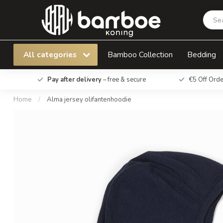
All categories
Bamboo Collection
Bedding
Pay after delivery
– free & secure
€5 Off Ord
Home
/
Alma jersey olifantenhoodie