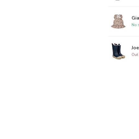
Gia
No s
Joe
Out 