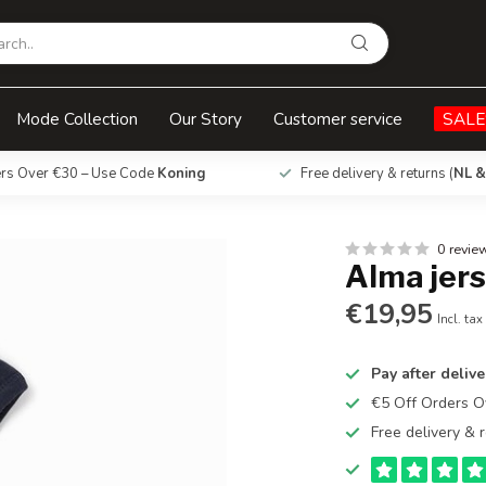
Mode Collection
Our Story
Customer service
SALE
ers Over €30 – Use Code
Koning
Free delivery & returns (
NL &
0 revie
Alma jers
€19,95
Incl. tax
Pay after delive
€5 Off Orders 
Free delivery & r