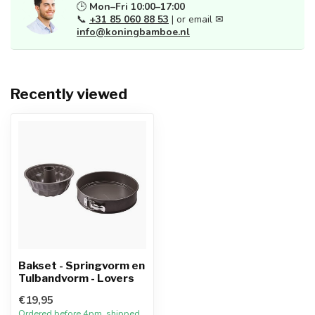
🕒
Mon–Fri 10:00–17:00
📞
+31 85 060 88 53
| or email ✉
info@koningbamboe.nl
Recently viewed
Bakset - Springvorm en
Tulbandvorm - Lovers
€19,95
Ordered before 4pm, shipped