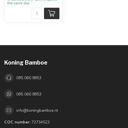
the same day
Koning Bamboe
085 060 8853
085 060 8853
info@koningbamboe.nl
COC number:
72734523