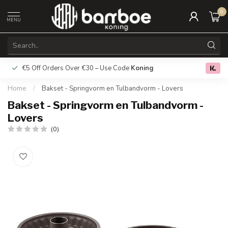
0
MENU
€5 Off Orders Over €30 – Use Code
Koning
Free deliver
0.0
Home
/
Bakset - Springvorm en Tulbandvorm - Lovers
Bakset - Springvorm en Tulbandvorm -
Lovers
(0)