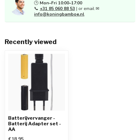
🕒
Mon–Fri 10:00–17:00
📞
+31 85 060 88 53
| or email ✉
info@koningbamboe.nl
Recently viewed
Batterijvervanger -
Batterij Adapter set -
AA
€18,95