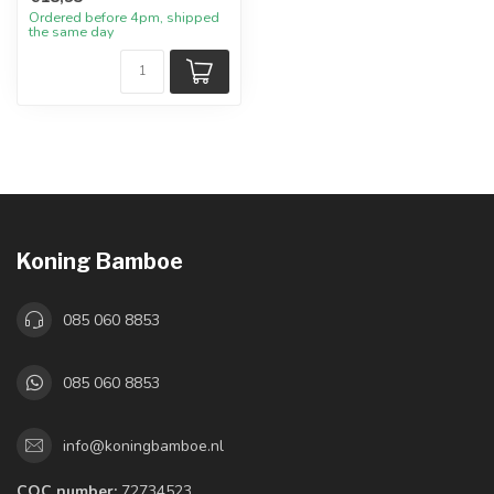
Ordered before 4pm, shipped
the same day
Koning Bamboe
085 060 8853
085 060 8853
info@koningbamboe.nl
COC number:
72734523