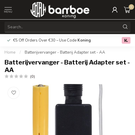
0
MENU
€5 Off Orders Over €30 – Use Code
Koning
Free deliver
0.0
Home
/
Batterijvervanger - Batterij Adapter set - AA
Batterijvervanger - Batterij Adapter set -
AA
(0)