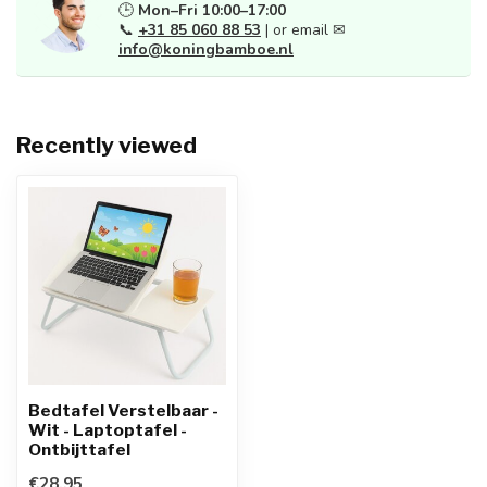
🕒
Mon–Fri 10:00–17:00
📞
+31 85 060 88 53
| or email ✉
info@koningbamboe.nl
Recently viewed
Bedtafel Verstelbaar -
Wit - Laptoptafel -
Ontbijttafel
€28,95