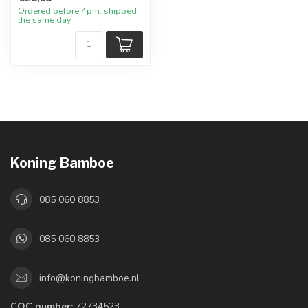
Ordered before 4pm, shipped
the same day
Koning Bamboe
085 060 8853
085 060 8853
info@koningbamboe.nl
COC number:
72734523