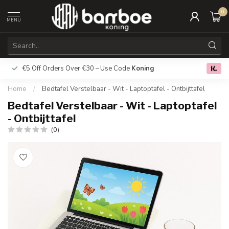
0
MENU
€5 Off Orders Over €30 – Use Code
Koning
Free deliver
0.0
Home
/
Bedtafel Verstelbaar - Wit - Laptoptafel - Ontbijttafel
Bedtafel Verstelbaar - Wit - Laptoptafel
- Ontbijttafel
(0)