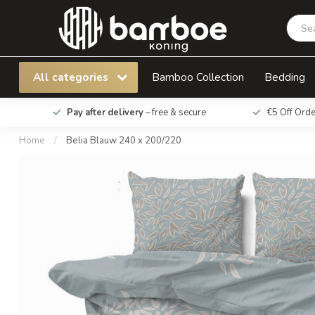
Belia Blauw 240 x 200/220
All categories
Bamboo Collection
Bedding
Pay after delivery
– free & secure
€5 Off Ord
Home
/
Belia Blauw 240 x 200/220