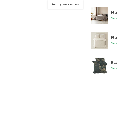
Add your review
Flu
No s
Flu
No s
Bla
No s