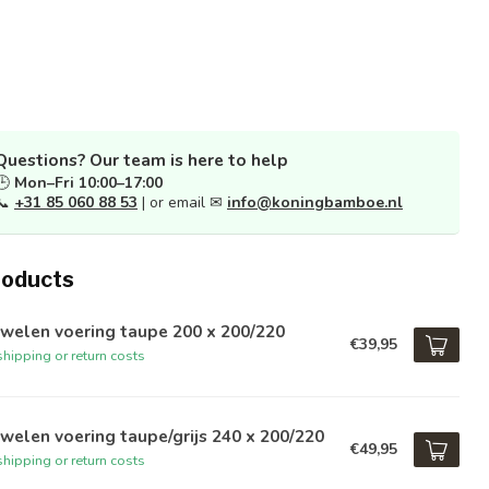
Questions? Our team is here to help
🕒
Mon–Fri 10:00–17:00
📞
+31 85 060 88 53
| or email ✉
info@koningbamboe.nl
roducts
welen voering taupe 200 x 200/220
€39,95
hipping or return costs
welen voering taupe/grijs 240 x 200/220
€49,95
hipping or return costs