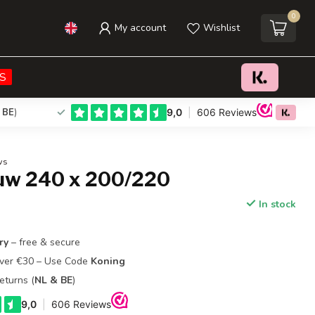
0
My account
Wishlist
€24,95
Add to cart
Incl. tax
S
 BE
)
ws
auw 240 x 200/220
In stock
ry
– free & secure
Over €30 – Use Code
Koning
eturns (
NL & BE
)