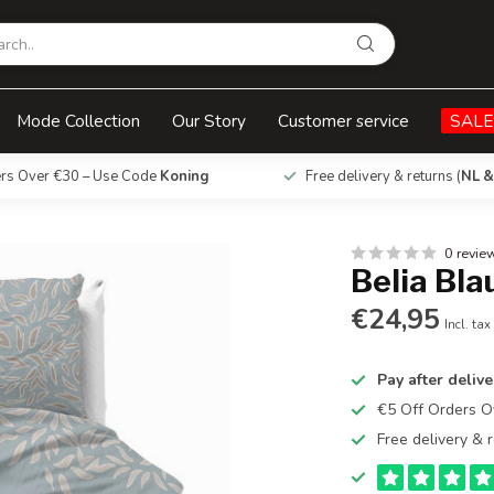
Mode Collection
Our Story
Customer service
SALE
ers Over €30 – Use Code
Koning
Free delivery & returns (
NL &
0 revie
Belia Bl
€24,95
Incl. tax
Pay after delive
€5 Off Orders 
Free delivery & r