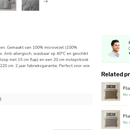
open. Gemaakt van 100% microvezel (100%
ts. Anti-allergisch, wasbaar op 40°C en geschikt
sloop met 15 cm flap) en een 20 cm instopstrook
20 cm. 2 jaar fabrieksgarantie. Perfect voor wie
Related p
Flu
No s
1
Flu
No s