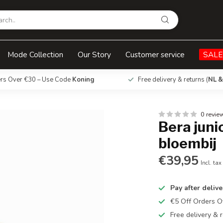
Mode Collection
Our Story
Customer service
SALE
ers Over €30 – Use Code
Koning
Free delivery & returns (
NL &
0 revie
Bera juni
bloembij
€39,95
Incl. tax
Pay after delive
€5 Off Orders 
Free delivery & r