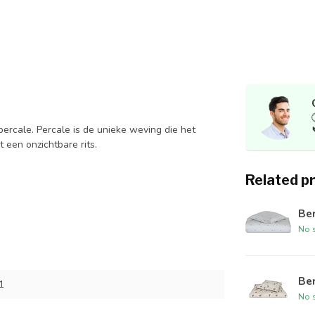
percale. Percale is de unieke weving die het
een onzichtbare rits.
Related p
Be
No s
Be
1
No s