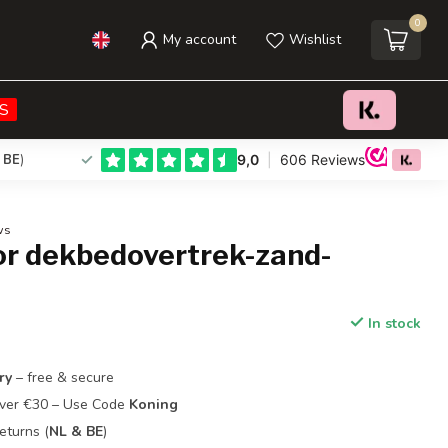
0
My account
Wishlist
€39,95
Add to cart
Incl. tax
S
 BE
)
ws
or dekbedovertrek-zand-
In stock
ry
– free & secure
Over €30 – Use Code
Koning
eturns (
NL & BE
)