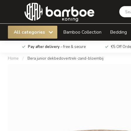
Bera junior dekbedovertrek-zand-bloembij
All categories
Bamboo Collection
Bedding
Pay after delivery
– free & secure
€5 Off Ord
Home
/
Bera junior dekbedovertrek-zand-bloembij