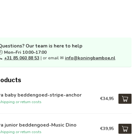
Questions? Our team is here to help
🕒
Mon–Fri 10:00–17:00
📞
+31 85 060 88 53
| or email ✉
info@koningbamboe.nl
roducts
ra baby beddengoed-stripe-anchor
€34,95
hipping or return costs
ra junior beddengoed-Music Dino
€39,95
hipping or return costs