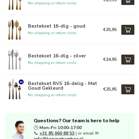
No shipping or return costs
Bestekset 16-dlg - goud
€25,95
No shipping or return costs
Bestekset 16-dlg - zilver
€24,95
No shipping or return costs
Bestekset RVS 16-delig - Mat
Goud Gekleurd
€25,95
No shipping or return costs
Questions? Our team is here to help
🕒
Mon–Fri 10:00–17:00
📞
+31 85 060 88 53
| or email ✉
info@koningbamboe.nl