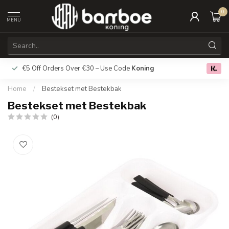
0
MENU
€5 Off Orders Over €30 – Use Code
Koning
Free deliver
0.0
Home
/
Bestekset met Bestekbak
Bestekset met Bestekbak
(0)