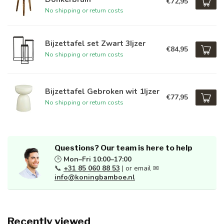
€72,95
No shipping or return costs
Bijzettafel set Zwart 3Ijzer
€84,95
No shipping or return costs
Bijzettafel Gebroken wit 1Ijzer
€77,95
No shipping or return costs
Questions? Our team is here to help
🕒
Mon–Fri 10:00–17:00
📞
+31 85 060 88 53
| or email ✉
info@koningbamboe.nl
Recently viewed