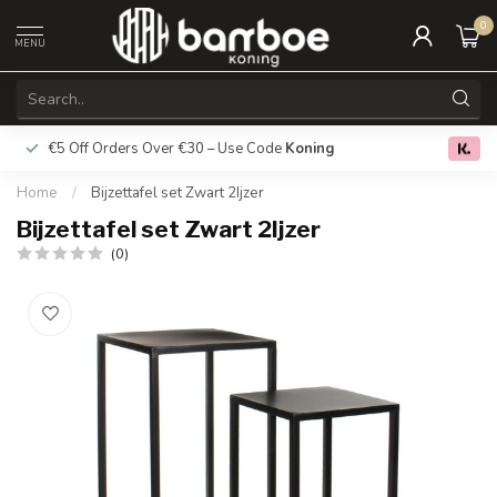
0
MENU
€5 Off Orders Over €30 – Use Code
Koning
Free deliver
0.0
Home
/
Bijzettafel set Zwart 2Ijzer
Bijzettafel set Zwart 2Ijzer
(0)