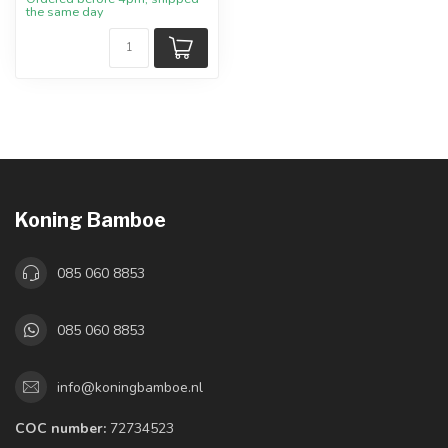
the same day
Koning Bamboe
085 060 8853
085 060 8853
info@koningbamboe.nl
COC number:
72734523