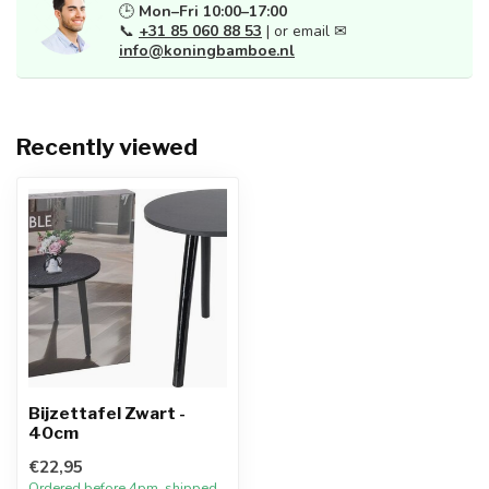
🕒
Mon–Fri 10:00–17:00
📞
+31 85 060 88 53
| or email ✉
info@koningbamboe.nl
Recently viewed
Bijzettafel Zwart -
40cm
€22,95
Ordered before 4pm, shipped