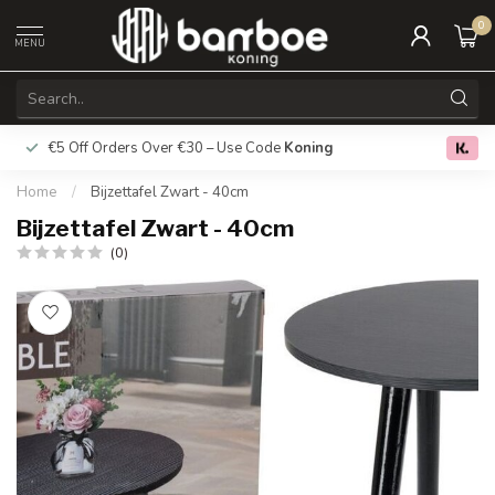
0
MENU
€5 Off Orders Over €30 – Use Code
Koning
Free deliver
0.0
Home
/
Bijzettafel Zwart - 40cm
Bijzettafel Zwart - 40cm
(0)