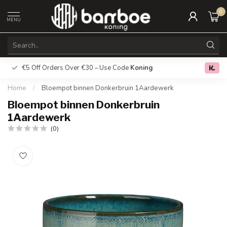
0
MENU
€5 Off Orders Over €30 – Use Code
Koning
Free deliver
0.0
Home
/
Bloempot binnen Donkerbruin 1Aardewerk
Bloempot binnen Donkerbruin
1Aardewerk
(0)