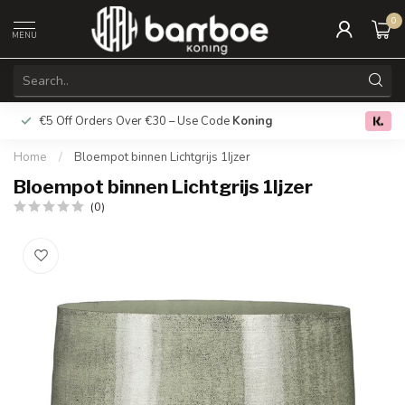
0
MENU
€5 Off Orders Over €30 – Use Code
Koning
Free deliver
0.0
Home
/
Bloempot binnen Lichtgrijs 1Ijzer
Bloempot binnen Lichtgrijs 1Ijzer
(0)