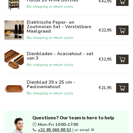
€42,95
No shipping or return costs
Elektrische Peper- en
Zoutmolen Set - Verstelbare
€22,95
Maalgraad
No shipping or return costs
Dienbladen - Acaciahout - set
van 3
€32,95
No shipping or return costs
Dienblad 39 x 25 cm -
Paulowniahout
€21,95
No shipping or return costs
Questions? Our team is here to help
🕒
Mon–Fri 10:00–17:00
📞
+31 85 060 88 53
| or email ✉