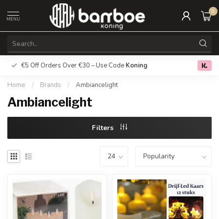
0
MENU
€5 Off Orders Over €30 – Use Code
Koning
Free deliver
0.0
Home
/
Brands
/
Ambiancelight
Ambiancelight
Filters