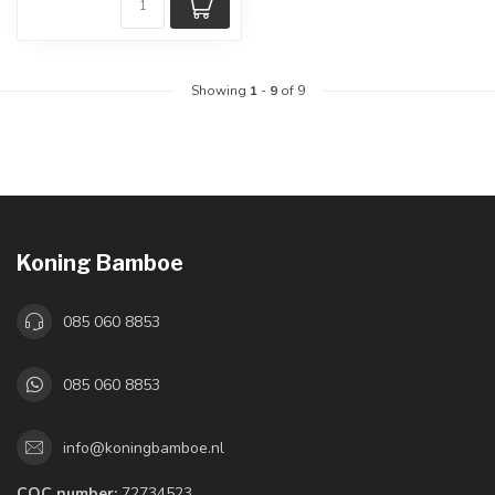
Showing
1
-
9
of 9
Koning Bamboe
085 060 8853
085 060 8853
info@koningbamboe.nl
COC number:
72734523