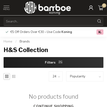
0
MENU
€5 Off Orders Over €30 – Use Code
Koning
Free deliver
0.0
Home
/
Brands
H&S Collection
Filters
No products found
CONTINUE SHOPPING