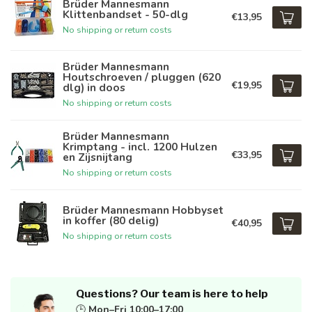
Brüder Mannesmann
Klittenbandset - 50-dlg
€13,95
No shipping or return costs
Brüder Mannesmann
Houtschroeven / pluggen (620
€19,95
dlg) in doos
No shipping or return costs
Brüder Mannesmann
Krimptang - incl. 1200 Hulzen
€33,95
en Zijsnijtang
No shipping or return costs
Brüder Mannesmann Hobbyset
in koffer (80 delig)
€40,95
No shipping or return costs
Questions? Our team is here to help
🕒
Mon–Fri 10:00–17:00