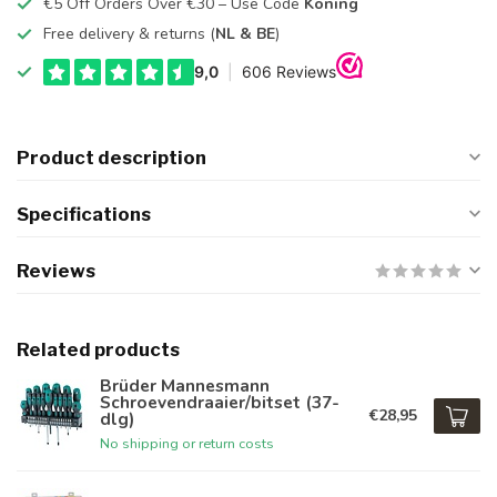
€5 Off Orders Over €30 – Use Code
Koning
Free delivery & returns (
NL & BE
)
Product description
Specifications
Reviews
Related products
Brüder Mannesmann
Schroevendraaier/bitset (37-
€28,95
dlg)
No shipping or return costs