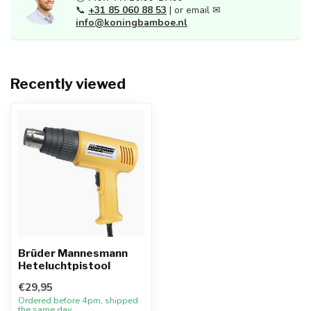
📞
+31 85 060 88 53
| or email ✉
info@koningbamboe.nl
Recently viewed
Brüder Mannesmann
Heteluchtpistool
€29,95
Ordered before 4pm, shipped
the same day