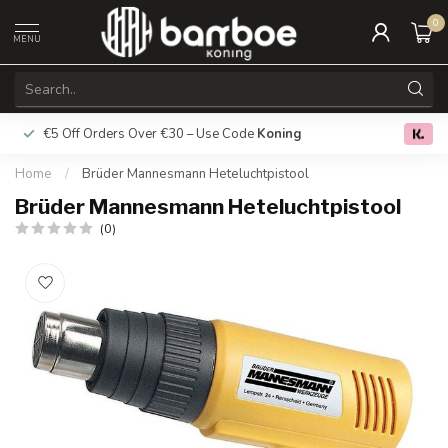
0
MENU
€5 Off Orders Over €30 – Use Code
Koning
Free deliver
0.0
Home
/
Brüder Mannesmann Heteluchtpistool
Brüder Mannesmann Heteluchtpistool
(0)