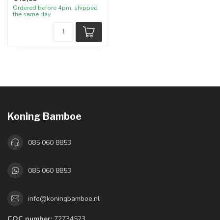
Ordered before 4pm, shipped
the same day
Koning Bamboe
085 060 8853
085 060 8853
info@koningbamboe.nl
COC number:
72734523