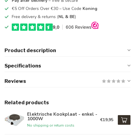
Pay after delivery
– free & secure
€5 Off Orders Over €30 – Use Code
Koning
Free delivery & returns (
NL & BE
)
Product description
Specifications
Reviews
Related products
Elektrische Kookplaat - enkel -
1000W
€19,95
No shipping or return costs