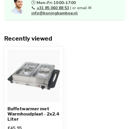
🕒
Mon–Fri 10:00–17:00
📞
+31 85 060 88 53
| or email ✉
info@koningbamboe.nl
Recently viewed
Buffetwarmer met
Warmhoudplaat - 2x2.4
Liter
€45,95