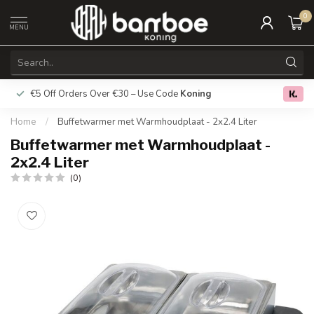
0
MENU
€5 Off Orders Over €30 – Use Code
Koning
Free deliver
0.0
Home
/
Buffetwarmer met Warmhoudplaat - 2x2.4 Liter
Buffetwarmer met Warmhoudplaat -
2x2.4 Liter
(0)