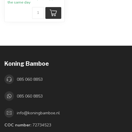
the same day
Koning Bamboe
085 060 8853
085 060 8853
info@koningbamboe.nl
COC number:
72734523