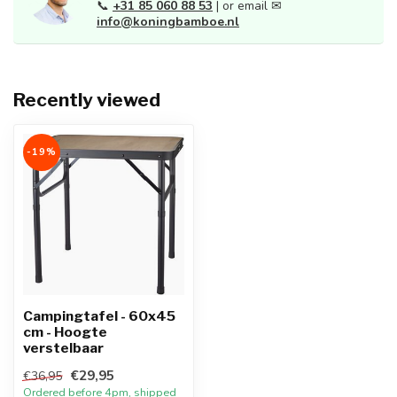
📞
+31 85 060 88 53
| or email ✉
info@koningbamboe.nl
Recently viewed
-19%
Campingtafel - 60x45
cm - Hoogte
verstelbaar
€29,95
€36,95
Ordered before 4pm, shipped