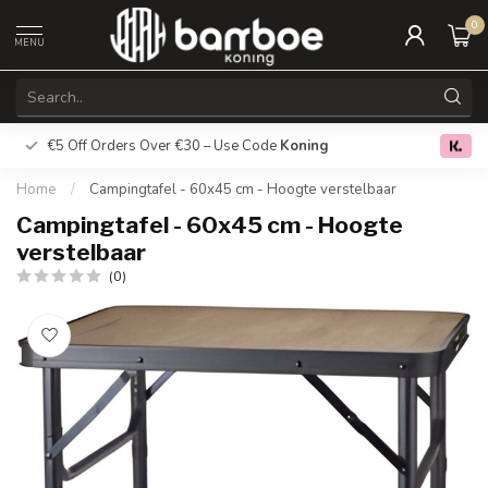
0
MENU
€5 Off Orders Over €30 – Use Code
Koning
Free deliver
0.0
Home
/
Campingtafel - 60x45 cm - Hoogte verstelbaar
Campingtafel - 60x45 cm - Hoogte
verstelbaar
(0)